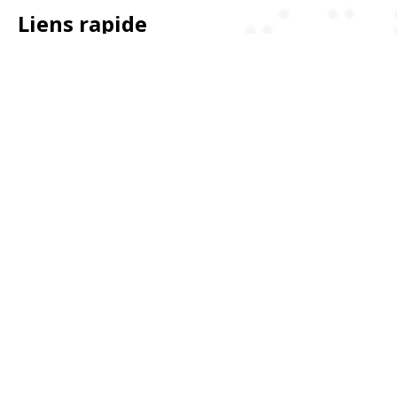
Liens rapide
Nos projets
Evenements
Blog
Notre équipe
Réseaux sociaux
Téléphone: +216 97 227 159
Email: contact@ateg.tn