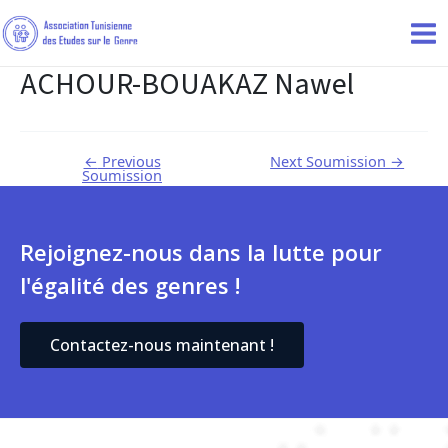
ACHOUR-BOUAKAZ Nawel
←
Previous
Next Soumission
→
Soumission
Rejoignez-nous dans la lutte pour
l'égalité des genres !
Contactez-nous maintenant !