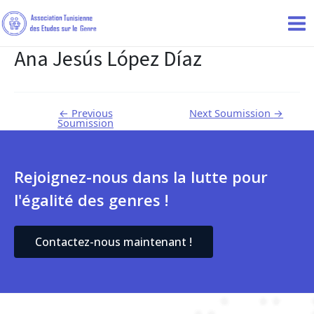
Ana Jesús López Díaz
←
Previous
Next Soumission
→
Soumission
Rejoignez-nous dans la lutte pour
l'égalité des genres !
Contactez-nous maintenant !