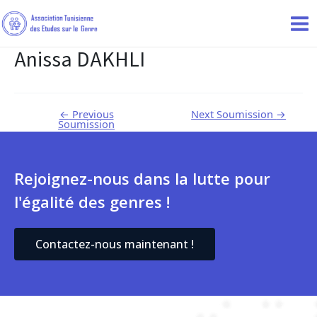
Anissa DAKHLI
←
Previous
Next Soumission
→
Soumission
Rejoignez-nous dans la lutte pour
l'égalité des genres !
Contactez-nous maintenant !