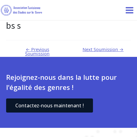
bs s
←
Previous
Next Soumission
→
Soumission
Rejoignez-nous dans la lutte pour
l'égalité des genres !
Contactez-nous maintenant !