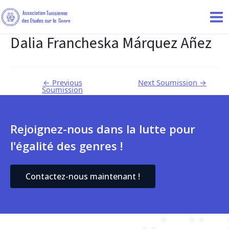
Dalia Francheska Márquez Añez
←
Previous
Next Soumission
→
Soumission
Rejoignez-nous dans la lutte pour
l'égalité des genres !
Contactez-nous maintenant !