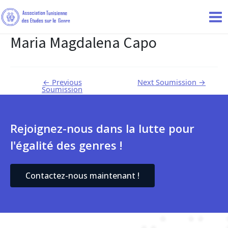
Maria Magdalena Capo
←
Previous
Next Soumission
→
Soumission
Rejoignez-nous dans la lutte pour
l'égalité des genres !
Contactez-nous maintenant !