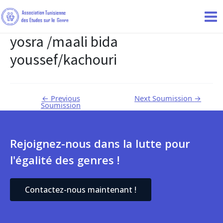
yosra /maali bida
youssef/kachouri
←
Previous
Next Soumission
→
Soumission
Rejoignez-nous dans la lutte pour
l'égalité des genres !
Contactez-nous maintenant !