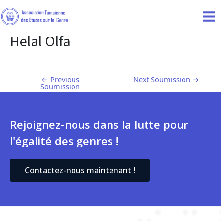
Helal Olfa
←
Previous
Next Soumission
→
Soumission
Rejoignez-nous dans la lutte pour
l'égalité des genres !
Contactez-nous maintenant !