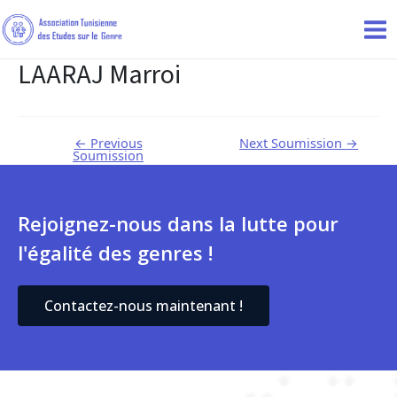
LAARAJ Marroi
←
Previous
Next Soumission
→
Soumission
Rejoignez-nous dans la lutte pour
l'égalité des genres !
Contactez-nous maintenant !