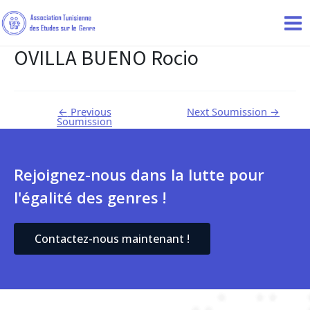
OVILLA BUENO Rocio
←
Previous
Next Soumission
→
Soumission
Rejoignez-nous dans la lutte pour
l'égalité des genres !
Contactez-nous maintenant !