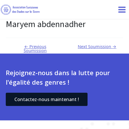
Maryem abdennadher
←
Previous
Next Soumission
→
Soumission
Rejoignez-nous dans la lutte pour
l'égalité des genres !
Contactez-nous maintenant !