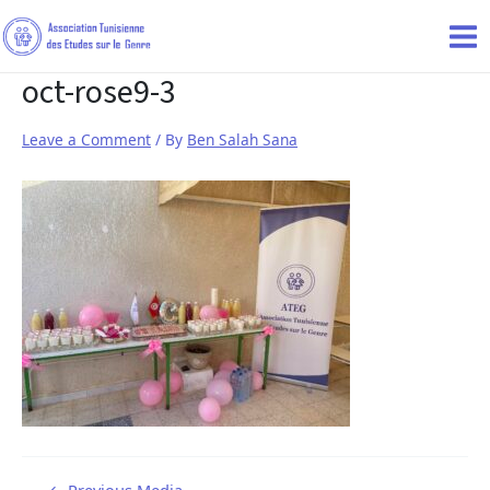
oct-rose9-3
Leave a Comment
/ By
Ben Salah Sana
←
Previous Media